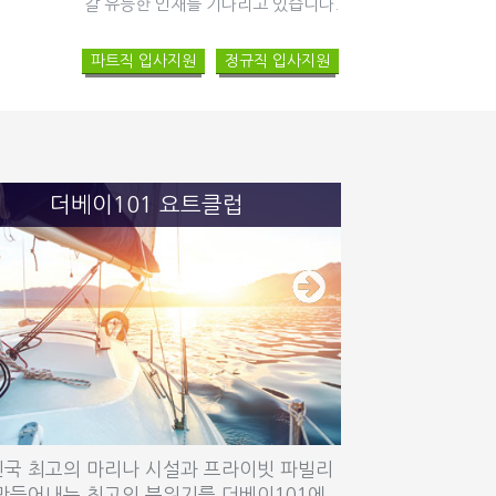
갈 유능한 인재를 기다리고 있습니다.
파트직 입사지원
정규직 입사지원
더베이101 요트클럽
보리에
매일 갓 구운 빵과
국 최고의 마리나 시설과 프라이빗 파빌리
만들어내는 최고의 분위기를 더베이101에