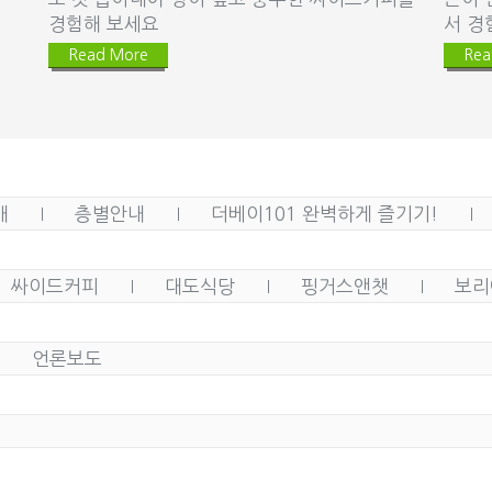
경험해 보세요
서 경
Read More
Rea
개
층별안내
더베이101 완벽하게 즐기기!
싸이드커피
대도식당
핑거스앤챗
보리
언론보도