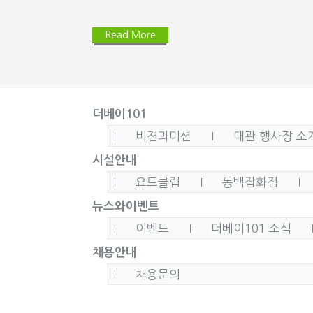
Read More
더베이101
비젼과미션
대관 행사장 소
시설안내
요트클럽
동백잡화점
뉴스와이벤트
이벤트
더베이101 소식
채용안내
채용문의